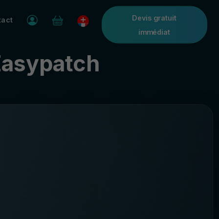
Devis gratuit
tact
immédiat
'Easypatch