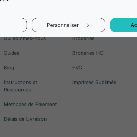
Liens rapides
Patchs
Personnaliser
Ac
Qui sommes-nous
Broderies
Guides
Broderies HD
Blog
PVC
Instructions et
Imprimés Sublimés
Ressources
Méthodes de Paiement
Délais de Livraison