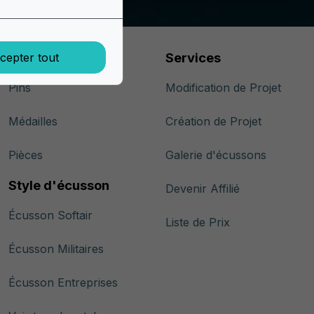
Pins et Médailles
Services
cepter tout
Pins
Modification de Projet
Médailles
Création de Projet
Pièces
Galerie d'écussons
Style d'écusson
Devenir Affilié
Écusson Softair
Liste de Prix
Écusson Militaires
Écusson Entreprises