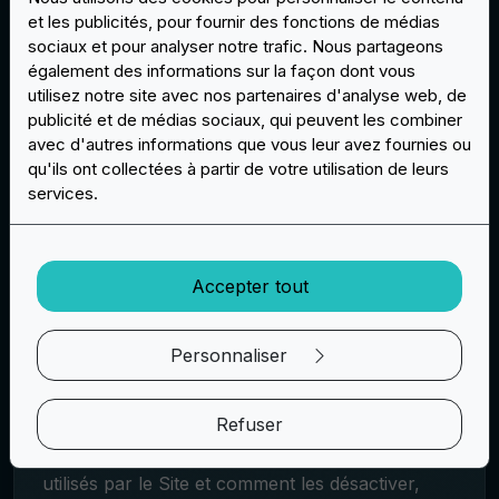
d'autres sites Web liés à ce Site.
et les publicités, pour fournir des fonctions de médias
sociaux et pour analyser notre trafic. Nous partageons
Outils de "profilage" et/ou de
également des informations sur la façon dont vous
personnalisation
utilisez notre site avec nos partenaires d'analyse web, de
publicité et de médias sociaux, qui peuvent les combiner
EasyPatch n'effectue aucune activité de
avec d'autres informations que vous leur avez fournies ou
communication promotionnelle et/ou
qu'ils ont collectées à partir de votre utilisation de leurs
publicitaire
sans le consentement préalable
services.
exprès de l'utilisateur
.
Le Site utilise des
cookies
, à la
fois
techniques
(c'est-à-dire pour faciliter la
Accepter tout
navigation et l'utilisation du Site) et
de
profilage
(c'est-à-dire pour analyser les
Personnaliser
utilisateurs et leurs comportements et
préférences, et leur fournir une publicité
personnalisée).
Refuser
Pour une explication détaillée des cookies
utilisés par le Site et comment les désactiver,