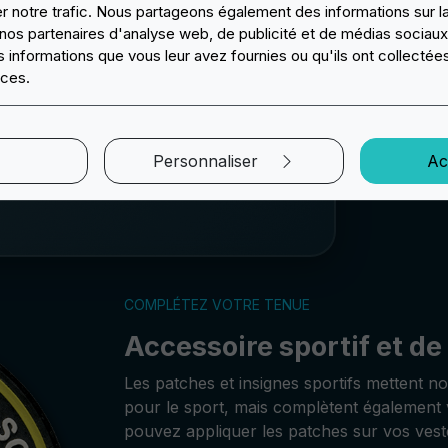
er notre trafic. Nous partageons également des informations sur l
es fréquents, tout en conservant leur
c nos partenaires d'analyse web, de publicité et de médias sociaux
informations que vous leur avez fournies ou qu'ils ont collectées
ices.
ient
s réalisons
ute la
Personnaliser
Ac
COMPLÉTEZ VOTRE TENUE
Accessoire sportif et de
Les patches et insignes sportifs mettent 
pour le sport, mais complètent également 
pouvez appliquer les patches sur vos veste