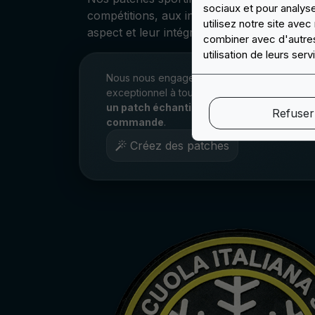
sociaux et pour analys
compétitions, aux intempéries et aux lavag
utilisez notre site ave
aspect et leur intégrité au fil du temps.
combiner avec d'autres 
utilisation de leurs serv
Nous nous engageons à fournir un service cl
exceptionnel à tous nos clients. De plus,
nou
un patch échantillon avant d'effectuer to
Refuser
commande
.
Créez des patches