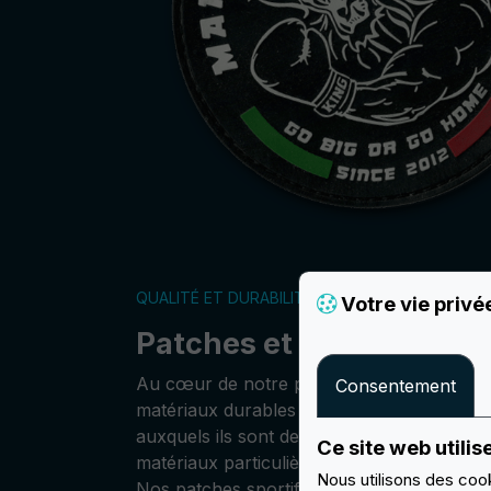
QUALITÉ ET DURABILITÉ
Votre vie privé
Patches et insignes spor
Au cœur de notre philosophie se trouve u
Consentement
matériaux durables et de haute qualité, en
auxquels ils sont destinés. Pour assurer un
Ce site web utilis
matériaux particulièrement résistants et d
Nous utilisons des cook
Nos patches sportifs sont conçus pour rés