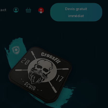
Devis gratuit
tact
immédiat