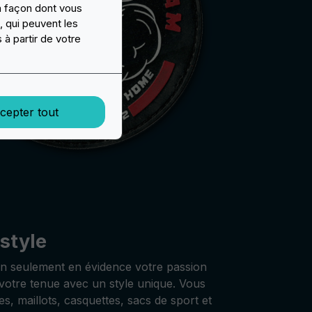
a façon dont vous
, qui peuvent les
 à partir de votre
cepter tout
 style
non seulement en évidence votre passion
votre tenue avec un style unique. Vous
s, maillots, casquettes, sacs de sport et