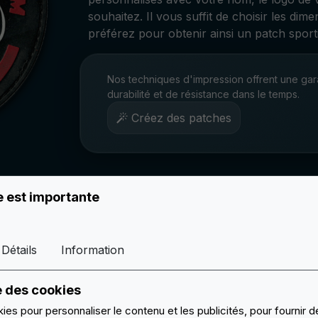
souhaitez. Il vous suffit de choisir les dim
préférez pour obtenir ainsi un patch sportif
Nos techniques d'impression offrent une gar
durabilité et de résistance dans le temps.
Créez des patches
e est importante
tifs résistants
n engagement constant à garantir des
Détails
Information
 tenant compte des types d'activités
e durabilité maximale, nous utilisons des
e des cookies
es techniques de production innovantes.
ies pour personnaliser le contenu et les publicités, pour fournir
ister aux entraînements, aux