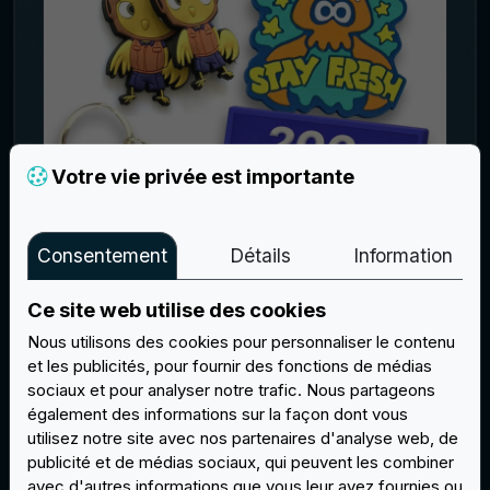
Votre vie privée est importante
Consentement
Détails
Information
200 PORTE-CLÉS EN PVC À
Ce site web utilise des cookies
PERSONNALISER AVEC LE
GRAPHISME/TEXTE DE VOTRE CHOIX
Nous utilisons des cookies pour personnaliser le contenu
et les publicités, pour fournir des fonctions de médias
€ 3,50
sociaux et pour analyser notre trafic. Nous partageons
également des informations sur la façon dont vous
Acheter
utilisez notre site avec nos partenaires d'analyse web, de
publicité et de médias sociaux, qui peuvent les combiner
avec d'autres informations que vous leur avez fournies ou