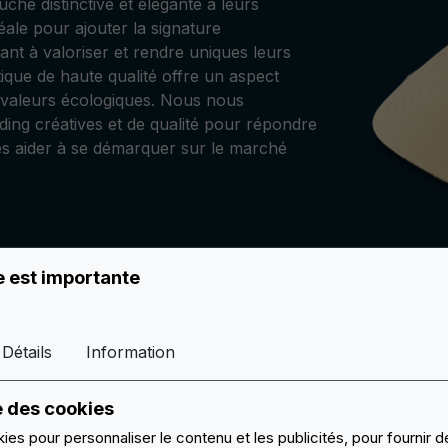
che distinctive et élégante à leurs
ale pour ajouter la signature
ant à valoriser et rendre uniques leurs
ique de haute qualité offre un aspect
 valeurs écologiques. Nous nous
ding créatives et de qualité pour répondre
les aider à se démarquer sur le marché
e est importante
Détails
Information
LOOK IMPECCABLE DANS LE TEMPS
DÉCOUVREZ ÉGALEMENT LA CATÉGORIE D'EAS
e des cookies
PERSONNALISÉS!
ies pour personnaliser le contenu et les publicités, pour fournir