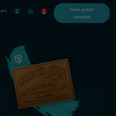
Devis gratuit
tact
immédiat