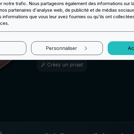
Qualité et durabilité des éc
er notre trafic. Nous partageons également des informations sur l
c nos partenaires d'analyse web, de publicité et de médias sociaux
Les écussons en cuir résistent à l'usure quo
informations que vous leur avez fournies ou qu'ils ont collectées
un look impeccable dans le temps. L'une de
ices.
écussons en cuir est justement leur qualité 
est un matériau résistant, qui même s'améli
écussons un aspect encore plus fascinant. D
Personnaliser
Ac
entretenir, garantissant toujours un aspec
Créez un projet