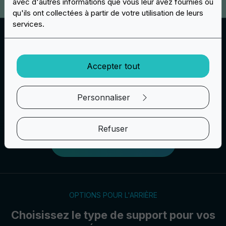
avec d'autres informations que vous leur avez fournies ou
qu'ils ont collectées à partir de votre utilisation de leurs
services.
Couches de Chenille
Pour les écussons en chenille, vous pouvez choisir
combien de couches doit avoir votre travail. Vous
Accepter tout
pouvez choisir une couche, deux couches ou même
trois couches de feutre doux pour les écussons et les
lettres. Cette technique est très demandée pour réaliser
Personnaliser
des écritures pour les vêtements.
Refuser
Créez votre projet
OPTIONS POUR L'ARRIÈRE
Choisissez le type de support pour vos