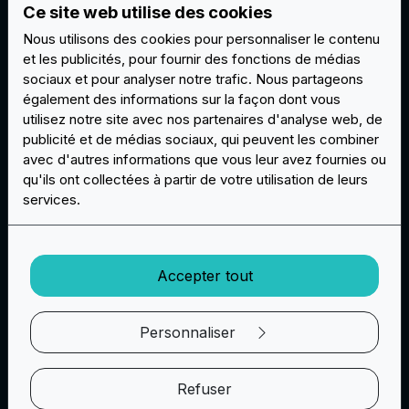
Ce site web utilise des cookies
Sont exclus les prix des offres spéciales,
Nous utilisons des cookies pour personnaliser le contenu
promotions à durée limitée ou réductions
et les publicités, pour fournir des fonctions de médias
réservées aux membres de programmes de
sociaux et pour analyser notre trafic. Nous partageons
fidélité.
également des informations sur la façon dont vous
Nous nous réservons le droit de refuser les
utilisez notre site avec nos partenaires d'analyse web, de
demandes qui ne respectent pas les
publicité et de médias sociaux, qui peuvent les combiner
exigences spécifiques de notre politique de
avec d'autres informations que vous leur avez fournies ou
Garantie du Meilleur Prix.
qu'ils ont collectées à partir de votre utilisation de leurs
services.
Votre partenaire pour des patches
personnalisés :
Notre Garantie du Meilleur Prix reflète notre
Accepter tout
engagement envers la satisfaction de nos clients
et la création de patches personnalisés
accessibles sans compromettre la qualité. Nous
Personnaliser
sommes ici pour vous aider à réaliser votre
vision, tout en économisant de l'argent.
Refuser