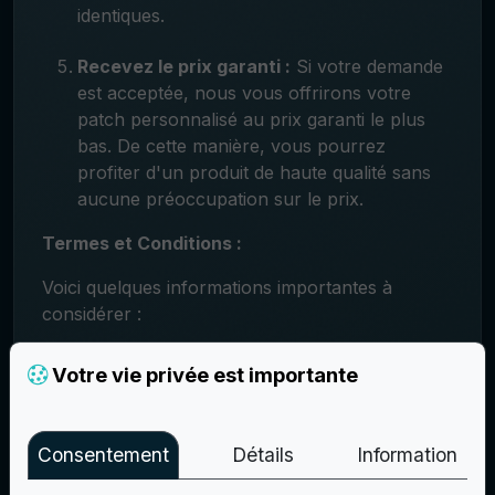
identiques.
Recevez le prix garanti :
Si votre demande
est acceptée, nous vous offrirons votre
patch personnalisé au prix garanti le plus
bas. De cette manière, vous pourrez
profiter d'un produit de haute qualité sans
aucune préoccupation sur le prix.
Termes et Conditions :
Voici quelques informations importantes à
considérer :
La Garantie du Meilleur Prix s'applique
Votre vie privée est importante
uniquement aux produits personnalisés avec
des spécifications identiques ou
comparables.
Consentement
Détails
Information
La demande doit être présentée pendant la
période de validité de l'offre concurrente.