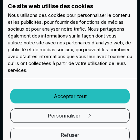
de salons.
Ce site web utilise des cookies
Nous utilisons des cookies pour personnaliser le contenu
et les publicités, pour fournir des fonctions de médias
sociaux et pour analyser notre trafic. Nous partageons
Créez votre projet
également des informations sur la façon dont vous
utilisez notre site avec nos partenaires d'analyse web, de
publicité et de médias sociaux, qui peuvent les combiner
Comment votre commande est traitée
avec d'autres informations que vous leur avez fournies ou
qu'ils ont collectées à partir de votre utilisation de leurs
Commandez facilement
services.
Préparez et envoyez votre projet
Grâce à notre configurateur, vous serez guidé dans le
Accepter tout
choix du type d'écusson que vous souhaitez et toutes
les options de fixation et les traitements
Personnaliser
supplémentaires facultatifs vous seront proposés. Vous
pourrez faire toutes les simulations que vous désirez et
le prix vous sera affiché en temps réel (pour certains
Refuser