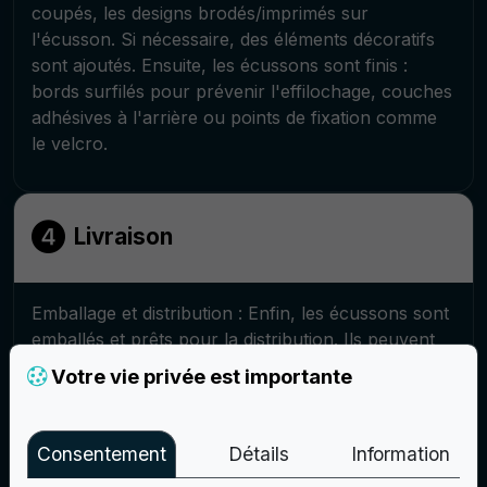
coupés, les designs brodés/imprimés sur
l'écusson. Si nécessaire, des éléments décoratifs
sont ajoutés. Ensuite, les écussons sont finis :
bords surfilés pour prévenir l'effilochage, couches
adhésives à l'arrière ou points de fixation comme
le velcro.
Livraison
Emballage et distribution : Enfin, les écussons sont
emballés et prêts pour la distribution. Ils peuvent
être emballés dans des sachets ou des boîtes
Votre vie privée est importante
individuelles, selon les préférences du client. Les
écussons peuvent être distribués par divers
canaux, tels que la vente au détail, l'envoi direct
Consentement
Détails
Information
aux clients ou la distribution lors d'événements ou