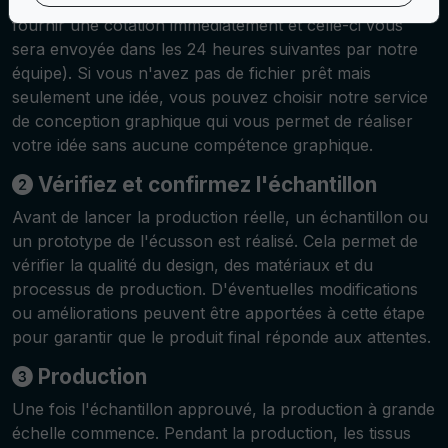
traitements, le système ne sera pas en mesure de
fournir une cotation immédiatement et celle-ci vous
sera envoyée dans les 24 heures suivantes par notre
équipe). Si vous n'avez pas de fichier prêt mais
seulement une idée, vous pouvez choisir notre service
de conception graphique qui vous permet de réaliser
votre idée sans aucune compétence graphique.
Vérifiez et confirmez l'échantillon
Avant de lancer la production réelle, un échantillon ou
un prototype de l'écusson est réalisé. Cela permet de
vérifier la qualité du design, des matériaux et du
processus de production. D'éventuelles modifications
ou améliorations peuvent être apportées à cette étape
pour garantir que le produit final réponde aux attentes.
Production
Une fois l'échantillon approuvé, la production à grande
échelle commence. Pendant la production, les tissus