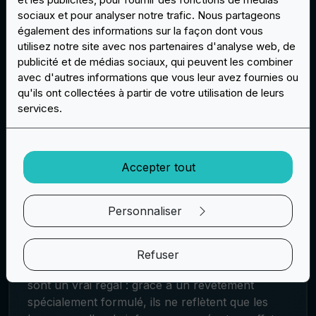
sociaux et pour analyser notre trafic. Nous partageons
également des informations sur la façon dont vous
utilisez notre site avec nos partenaires d'analyse web, de
Options créatives : phosphorescentes,
publicité et de médias sociaux, qui peuvent les combiner
réfléchissantes et personnalisées
avec d'autres informations que vous leur avez fournies ou
Le plaisir ne s'arrête pas là ! Nous proposons
qu'ils ont collectées à partir de votre utilisation de leurs
des options créatives telles que des sous-
services.
couches phosphorescentes pour une touche
"Glow-in-the-Dark" ou des sous-couches
réfléchissantes pour un look qui reflète la
Accepter tout
lumière. La personnalisation est essentielle, avec
la possibilité d'imprimer n'importe quel motif sur
les sous-couches ou de souligner le texte ou les
Personnaliser
graphiques à l'aide de matériaux réfléchissants.
Innovations technologiques : Réflexion IR
Refuser
Pour les amateurs de technologie, les patchs IR
sont un vrai régal : grâce à un revêtement
spécialement formulé, ils ne reflètent que les