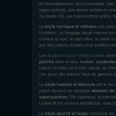
et immédiatement reconnaissable. Des 
logos centrés, des textes lisibles et un
ou tissés HD, qui transmettent ordre, fiab
Le
style tactique et militaire
est celui 
l’outdoor. Le langage visuel repose sur
comme le noir, le vert olive, le sable 
par des patchs brodés plus traditionne
Les
écussons pour motocyclistes
viven
patchs
dans le dos,
rocker
,
symboles 
patchs brodés sont très utilisés, la chen
cuir pour des patchs haut de gamme su
Le
style fashion et lifestyle
est le ter
patch devient un véritable
élément de 
superposition
. Fils spéciaux, broderies
L’objectif est surtout esthétique, mais to
Le
style sportif et team
concerne les é