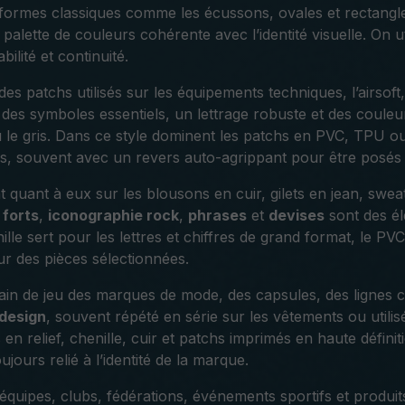
formes classiques comme les écussons, ovales et rectangle
e palette de couleurs cohérente avec l’identité visuelle. On
ilité et continuité.
des patchs utilisés sur les équipements techniques, l’airsoft,
 des symboles essentiels, un lettrage robuste et des coule
ou le gris. Dans ce style dominent les patchs en PVC, TPU o
ls, souvent avec un revers auto-agrippant pour être posés e
t quant à eux sur les blousons en cuir, gilets en jean, swe
forts
,
iconographie rock
,
phrases
et
devises
sont des él
ille sert pour les lettres et chiffres de grand format, le PVC
r des pièces sélectionnées.
rain de jeu des marques de mode, des capsules, des lignes ca
design
, souvent répété en série sur les vêtements ou utilis
 en relief, chenille, cuir et patchs imprimés en haute définit
ujours relié à l’identité de la marque.
quipes, clubs, fédérations, événements sportifs et produi