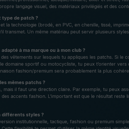
opre langage visuel, des matériaux privilégiés et des contex
t type de patch ?
 la technologie (brodé, en PVC, en chenille, tissé, imprimé,
l transmet. Un même matériau peut servir plusieurs styles d
s adapté à ma marque ou à mon club ?
t des vêtements sur lesquels tu appliques les patchs. Si le co
s le domaine sportif ou motocycliste, tu peux t’orienter vers 
inaison fashion/premium sera probablement la plus cohére
r les mêmes patchs ?
, mais il faut une direction claire. Par exemple, tu peux as
des accents fashion. L’important est que le résultat reste l
différents styles ?
version institutionnelle, tactique, fashion ou premium simp
Cette flexibilité te permet d’utiliser la même identité visue