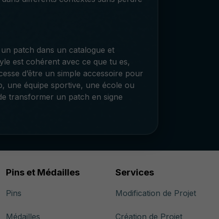
ir un patch dans un catalogue et
tyle est cohérent avec ce que tu es,
 cesse d’être un simple accessoire pour
b, une équipe sportive, une école ou
 de transformer un patch en signe
Pins et Médailles
Services
Pins
Modification de Projet
Médailles
Création de Projet