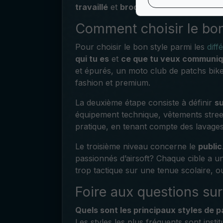
travaillé
et
broderie 3D
, avec une gran
Comment choisir le bon
Pour choisir le bon style parmi les
diff
qui tu es
et
ce que tu veux communiq
et épurés, un moto club de patchs bik
fashion et premium.
La deuxième étape consiste à définir
su
équipement technique, vêtements street
pratique, en tenant compte des lavages,
Le troisième niveau concerne le
public
passionnés d’airsoft? Chaque cible a u
trop tactique sur une tenue scolaire, 
Foire aux questions sur
Quels sont les principaux styles de 
Les styles les plus fréquents sont institu