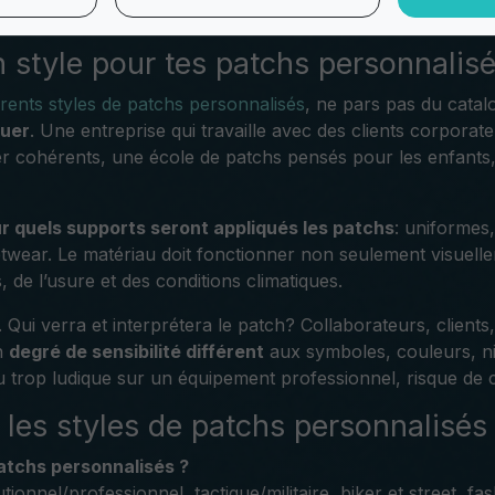
de attention portée aux détails, aux bords et aux finitions.
 style pour tes patchs personnalis
érents styles de patchs personnalisés
, ne pars pas du catal
uer
. Une entreprise qui travaille avec des clients corporate
er cohérents, une école de patchs pensés pour les enfant
r quels supports seront appliqués les patchs
: uniformes,
wear. Le matériau doit fonctionner non seulement visuelle
 de l’usure et des conditions climatiques.
. Qui verra et interprétera le patch? Collaborateurs, client
n
degré de sensibilité différent
aux symboles, couleurs, niv
ou trop ludique sur un équipement professionnel, risque de
 les styles de patchs personnalisés
patchs personnalisés ?
tionnel/professionnel, tactique/militaire, biker et street, fas