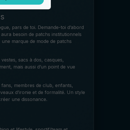
és
ogue, pars de toi. Demande-toi d’abord
 aura besoin de patchs institutionnels
s, une marque de mode de patchs
 vestes, sacs à dos, casques,
ment, mais aussi d’un point de vue
s, fans, membres de club, enfants,
eaux d’ironie et de formalité. Un style
 créer une dissonance.
hion et lifestyle, sportif/team et