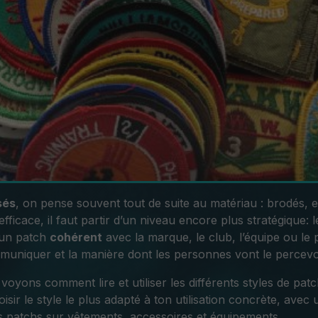
sés
, on pense souvent tout de suite au matériau : brodés, en
fficace, il faut partir d’un niveau encore plus stratégique: l
d un patch
cohérent
avec la marque, le club, l’équipe ou le p
muniquer et la manière dont les personnes vont le percevoi
voyons comment lire et utiliser les différents styles de pa
ir le style le plus adapté à ton utilisation concrète, avec
es patchs sur vêtements, accessoires et équipements.