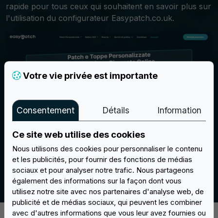
rapide pour tous ceux qui souhaitent en savoir plus sur
l'utilisation du configurateur Easypatch.co.uk.
Votre vie privée est importante
Consentement
Détails
Information
Ce site web utilise des cookies
Nous utilisons des cookies pour personnaliser le contenu
et les publicités, pour fournir des fonctions de médias
Créer son propre patch n'a jamais été aussi simple.
sociaux et pour analyser notre trafic. Nous partageons
Facile à utiliser. Easypatch.
également des informations sur la façon dont vous
utilisez notre site avec nos partenaires d'analyse web, de
publicité et de médias sociaux, qui peuvent les combiner
avec d'autres informations que vous leur avez fournies ou