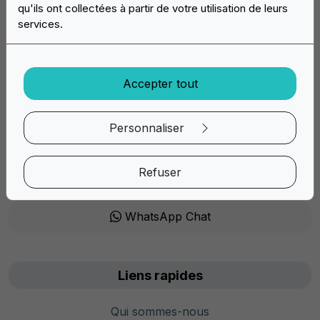
qu'ils ont collectées à partir de votre utilisation de leurs
services.
Accepter tout
Découvrez dès maintenant la vaste offre de patchs et
écussons personnalisés d'Easypatch : composez votre projet
en ligne, nous le préparons et vous l'envoyons chez vous !
Personnaliser
Mon/Fre: 9:30 - 17:30
Refuser
info@easypatch.ch
WhatsApp Chat
Liens rapides
Qui sommes-nous