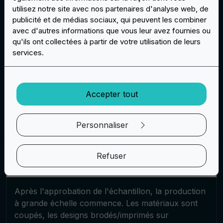
Vérifiez et confirmez l'échantillon
utilisez notre site avec nos partenaires d'analyse web, de
publicité et de médias sociaux, qui peuvent les combiner
avec d'autres informations que vous leur avez fournies ou
qu'ils ont collectées à partir de votre utilisation de leurs
Avant de lancer la production réelle, un
services.
échantillon ou un prototype de l'écusson est
réalisé. Cela permet de vérifier la qualité du design,
des matériaux et du processus de production.
D'éventuelles modifications ou améliorations
Accepter tout
peuvent être apportées à cette étape pour garantir
que le produit final réponde aux attentes.
Personnaliser
Production
Refuser
Après l'approbation de l'échantillon, la production
à grande échelle commence. Les matériaux sont
coupés, les designs brodés/imprimés sur